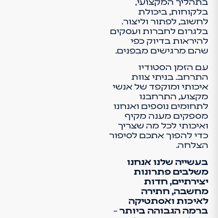
בתהליך המקצועי,
בלקוחות, ביכולת
לחשוב, לפתור וליצור.
בלגרום לחברות ועסקים
להיראות בדיוק כפי
שהם מרגישים מבפנים.
עם הזמן הסטודיו
התרחב.
בניתי צוות
איכותי ומוקפד של אנשי
מקצוע, התרחבנו
לתחומים נוספים ואנחנו
מספקים
מענה מקיף
ואיכותי לכל מה שצריך
כדי להפוך אתכם לסיפור
הצלחה.
בעשייה שלנו אנחנו
משלבים פתרונות
יצירתיים, חדות
מחשבה, חתירה
לאיכות ואסתטיקה
ברמה הגבוהה ביותר
–