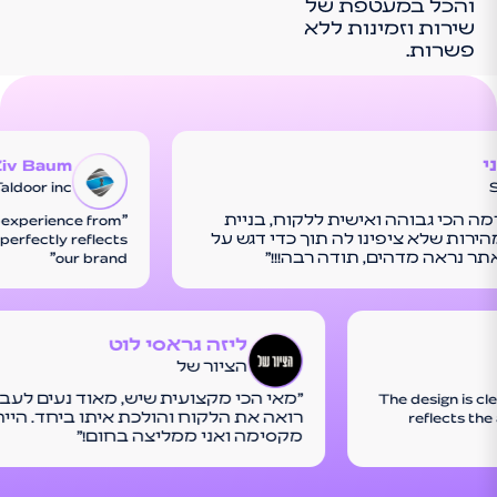
והכל במעטפת של
שירות וזמינות ללא
פשרות.
י
Ziv Baum
Taldoor inc
ה הכי גבוהה ואישית ללקוח, בניית
at experience from
ות שלא ציפינו לה תוך כדי דגש על
 perfectly reflects
ר נראה מדהים, תודה רבה!!!"
our brand"
ליזה גראסי לוט
הציור של
"The design is cl
"מאי הכי מקצועית שיש, מאוד נעים לעב
reflects the 
רואה את הלקוח והולכת איתו ביחד. היי
מקסימה ואני ממליצה בחום!"