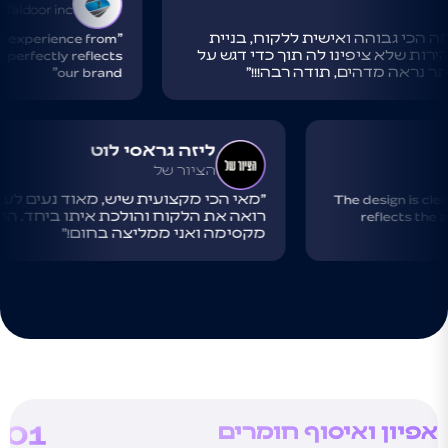
Taldoor inc
הכי גבוהה ואישית ללקוח, בניית
eat experience from
ת שלא ציפינו לה תוך כדי דגש על
te perfectly reflects
 נראה מדהים, תודה רבה!!!"
our brand"
ליזה גראסי לוט
הציור של
"The design is clea
"מאי הכי מקצועית שיש, מאוד נעים לע
reflects the at
רואה את הלקוח והולכת איתו ביחד. הי
מקסימה ואני ממליצה בחום!"
אז
אפיון ואיסוף חומרים