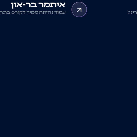
איתמר בר-און
נג'
עמוד נחיתה ממיר לקורס בתח